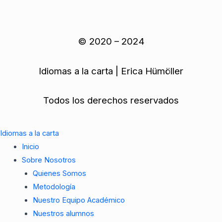
t
t
e
e
t
s
a
g
b
u
a
g
r
o
b
© 2020 – 2024
p
r
a
o
e
p
a
m
k
Idiomas a la carta | Erica Hümöller
m
Todos los derechos reservados
Idiomas a la carta
Inicio
Sobre Nosotros
Quienes Somos
Metodología
Nuestro Equipo Académico
Nuestros alumnos